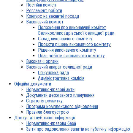
Постійні комісії
Регламент роботи
Конкурс на вакантні посади
Виконавчий комітет
Положення про виконавчий комітет
Великоолексадрівської селищної ради
Склад виконавчого комітету
Проєкти рішень виконавчого комітету
Рішення виконавчого комітету
План роботи виконавчого комітету
Виконавчі органи
Виконавчий апарат селищної ради
Опікунська рада
Адміністративна комісія
Офіційні документи
Нормативно-правові акти
Документи державного планування
Стратегія розвитку
Програма комплексного відновлення
Правила благоустрою
Доступ до публічної інформації
Нормативно-правова база
Звіти про задоволення запитів на публічну інформацію