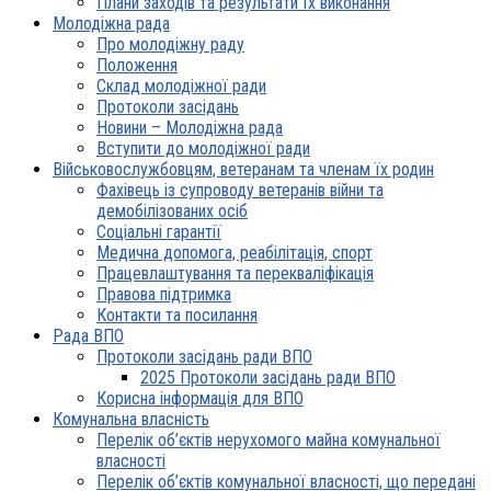
Плани заходів та результати їх виконання
Молодіжна рада
Про молодіжну раду
Положення
Склад молодіжної ради
Протоколи засідань
Новини – Молодіжна рада
Вступити до молодіжної ради
Військовослужбовцям, ветеранам та членам їх родин
Фахівець із супроводу ветеранів війни та
демобілізованих осіб
Соціальні гарантії
Медична допомога, реабілітація, спорт
Працевлаштування та перекваліфікація
Правова підтримка
Контакти та посилання
Рада ВПО
Протоколи засідань ради ВПО
2025 Протоколи засідань ради ВПО
Корисна інформація для ВПО
Комунальна власність
Перелік об’єктів нерухомого майна комунальної
власності
Перелік об’єктів комунальної власності, що передані