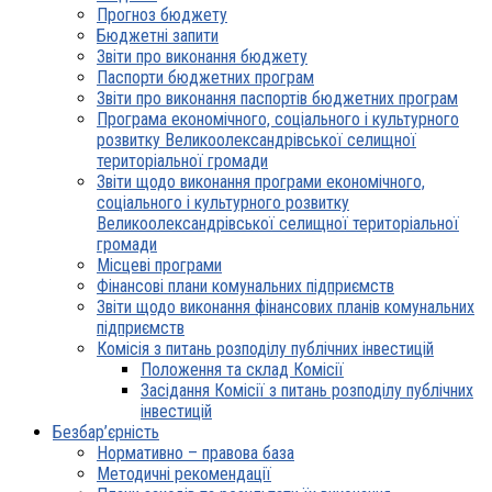
Прогноз бюджету
Бюджетні запити
Звіти про виконання бюджету
Паспорти бюджетних програм
Звіти про виконання паспортів бюджетних програм
Програма економічного, соціального і культурного
розвитку Великоолександрівської селищної
територіальної громади
Звіти щодо виконання програми економічного,
соціального і культурного розвитку
Великоолександрівської селищної територіальної
громади
Місцеві програми
Фінансові плани комунальних підприємств
Звіти щодо виконання фінансових планів комунальних
підприємств
Комісія з питань розподілу публічних інвестицій
Положення та склад Комісії
Засідання Комісії з питань розподілу публічних
інвестицій
Безбар’єрність
Нормативно – правова база
Методичні рекомендації