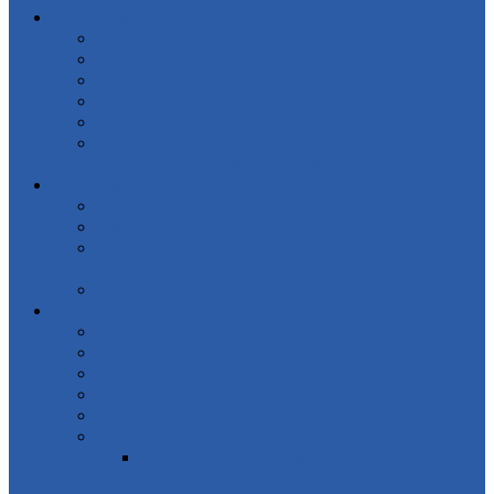
Про громаду
Історична довідка
Генеральний план
Заклади соціальної сфери
Підприємства
Інвестиційний паспорт громади
Соціальний паспорт Великоолександрівської
селищної територіальної громади
Військова адміністрація
Керівництво
Графік прийому громадян
Розпорядження начальника селищної військової
адміністрації
Контакти
Селищна рада
Керівництво
Склад депутатського корпусу
Постійні комісії
Регламент роботи
Конкурс на вакантні посади
Виконавчий комітет
Положення про виконавчий комітет
Великоолексадрівської селищної ради