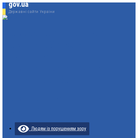
gov.ua
Державні сайти України
Великоолександрівська
селищна військова
адміністрація
Бериславського району
Херсонської області
Великоолександрівська
селищна рада
Людям із порушенням зору