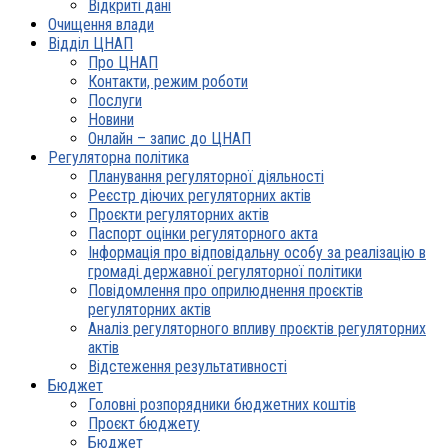
Відкриті дані
Очищення влади
Відділ ЦНАП
Про ЦНАП
Контакти, режим роботи
Послуги
Новини
Онлайн – запис до ЦНАП
Регуляторна політика
Планування регуляторної діяльності
Реєстр діючих регуляторних актів
Проєкти регуляторних актів
Паспорт оцінки регуляторного акта
Інформація про відповідальну особу за реалізацію в
громаді державної регуляторної політики
Повідомлення про оприлюднення проєктів
регуляторних актів
Аналіз регуляторного впливу проєктів регуляторних
актів
Відстеження результативності
Бюджет
Головні розпорядники бюджетних коштів
Проєкт бюджету
Бюджет