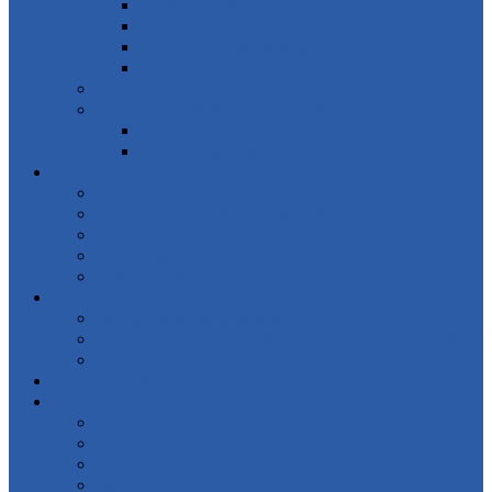
Склад виконавчого комітету
Проєкти рішень виконавчого комітету
Рішення виконавчого комітету
План роботи виконавчого комітету
Виконавчі органи
Виконавчий апарат селищної ради
Опікунська рада
Адміністративна комісія
Офіційні документи
Нормативно-правові акти
Документи державного планування
Стратегія розвитку
Програма комплексного відновлення
Правила благоустрою
Доступ до публічної інформації
Нормативно-правова база
Звіти про задоволення запитів на публічну інформацію
Відкриті дані
Очищення влади
Відділ ЦНАП
Про ЦНАП
Контакти, режим роботи
Послуги
Новини