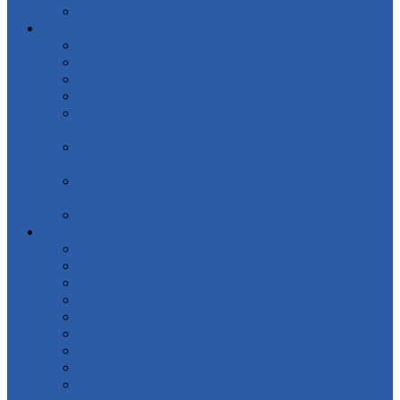
Онлайн – запис до ЦНАП
Регуляторна політика
Планування регуляторної діяльності
Реєстр діючих регуляторних актів
Проєкти регуляторних актів
Паспорт оцінки регуляторного акта
Інформація про відповідальну особу за реалізацію в
громаді державної регуляторної політики
Повідомлення про оприлюднення проєктів
регуляторних актів
Аналіз регуляторного впливу проєктів регуляторних
актів
Відстеження результативності
Бюджет
Головні розпорядники бюджетних коштів
Проєкт бюджету
Бюджет
Прогноз бюджету
Бюджетні запити
Звіти про виконання бюджету
Паспорти бюджетних програм
Звіти про виконання паспортів бюджетних програм
Програма економічного, соціального і культурного