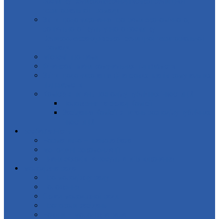
розвитку Великоолександрівської селищної
територіальної громади
Звіти щодо виконання програми економічного,
соціального і культурного розвитку
Великоолександрівської селищної територіальної
громади
Місцеві програми
Фінансові плани комунальних підприємств
Звіти щодо виконання фінансових планів комунальних
підприємств
Комісія з питань розподілу публічних інвестицій
Положення та склад Комісії
Засідання Комісії з питань розподілу публічних
інвестицій
Безбар’єрність
Нормативно – правова база
Методичні рекомендації
Плани заходів та результати їх виконання
Молодіжна рада
Про молодіжну раду
Положення
Склад молодіжної ради
Протоколи засідань
Новини – Молодіжна рада