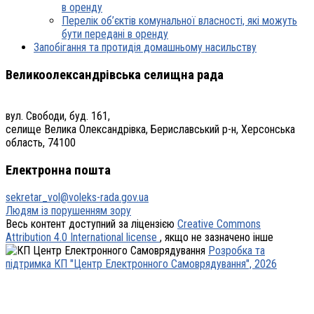
в оренду
Перелік об’єктів комунальної власності, які можуть
бути передані в оренду
Запобігання та протидія домашньому насильству
Великоолександрівська селищна рада
вул. Свободи, буд. 161,
селище Велика Олександрівка, Бериславський р-н, Херсонська
область, 74100
Електронна пошта
sekretar_vol@voleks-rada.gov.ua
Людям із порушенням зору
Весь контент доступний за ліцензією
Creative Commons
Attribution 4.0 International license
, якщо не зазначено інше
Розробка та
підтримка КП "Центр Електронного Самоврядування", 2026