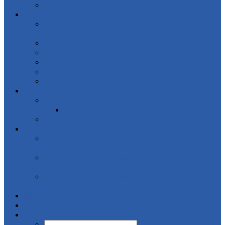
Вступити до молодіжної ради
Військовослужбовцям, ветеранам та членам їх родин
Фахівець із супроводу ветеранів війни та
демобілізованих осіб
Соціальні гарантії
Медична допомога, реабілітація, спорт
Працевлаштування та перекваліфікація
Правова підтримка
Контакти та посилання
Рада ВПО
Протоколи засідань ради ВПО
2025 Протоколи засідань ради ВПО
Корисна інформація для ВПО
Комунальна власність
Перелік об’єктів нерухомого майна комунальної
власності
Перелік об’єктів комунальної власності, що передані
в оренду
Перелік об’єктів комунальної власності, які можуть
бути передані в оренду
Запобігання та протидія домашньому насильству
Пошук