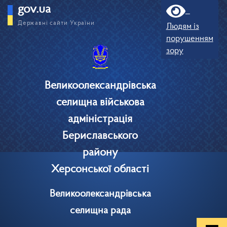
gov.ua
Державні сайти України
Людям із
порушенням
зору
Великоолександрівська
селищна військова
адміністрація
Бериславського
району
Херсонської області
Великоолександрівська
селищна рада