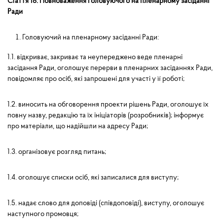
Стаття 18. Повноваження головуючого на пленарному засіданні
Ради
Головуючий на пленарному засіданні Ради:
1.1. відкриває, закриває та неупереджено веде пленарні
засідання Ради, оголошує перерви в пленарних засіданнях Ради,
повідомляє про осіб, які запрошені для участі у її роботі;
1.2. виносить на обговорення проекти рішень Ради, оголошує їх
повну назву, редакцію та їх ініціаторів (розробників); інформує
про матеріали, що надійшли на адресу Ради;
1.3. організовує розгляд питань;
1.4. оголошує списки осіб, які записалися для виступу;
1.5. надає слово для доповіді (співдоповіді), виступу, оголошує
наступного промовця;