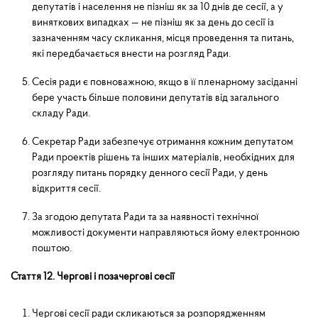
депутатів і населення не пізніш як за 10 днів де сесії, а у
виняткових випадках — не пізніш як за день до сесії із
зазначенням часу скликання, місця проведення та питань,
які передбачається внести на розгляд Ради.
Сесія ради є повноважною, якщо в її пленарному засіданні
бере участь більше половини депутатів від загального
складу Ради.
Секретар Ради забезпечує отримання кожним депутатом
Ради проектів рішень та інших ма­теріалів, необхідних для
розгляду питань порядку денного сесії Ради, у день
відкриття сесії.
За згодою депутата Ради та за наявності технічної
можливості документи направляються йому елек­тронною
поштою.
Стаття 12. Чергові і позачергові сесії
Чергові сесії ради скликаються за розпорядженням