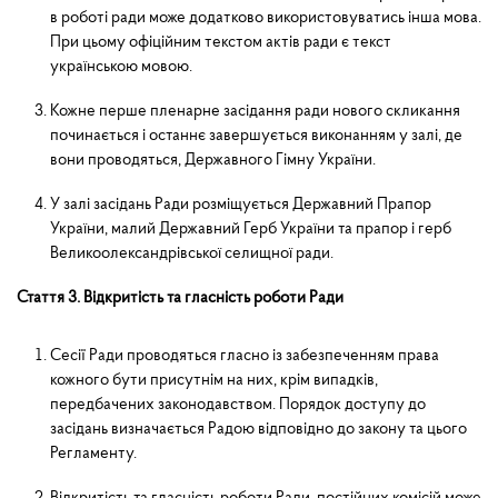
в роботі ради може додатково використовуватись інша мова.
При цьому офіційним текстом актів ради є текст
українською мовою.
Кожне перше пленарне засідання ради нового скликання
починається і останнє завершується виконанням у залі, де
вони проводяться, Державного Гімну України.
У залі засідань Ради розмі­щується Державний Прапор
України, малий Державний Герб України та прапор і герб
Великоолександрівської селищної ради.
Стаття 3. Відкритість та гласність роботи Ради
Сесії Ради проводяться гласно із забезпеченням права
кожного бути присутнім на них, крім випадків,
передбачених законодавством. Порядок доступу до
засідань визначається Радою відповідно до закону та цього
Регламенту.
Відкритість та гласність роботи Ради, постійних комісій може