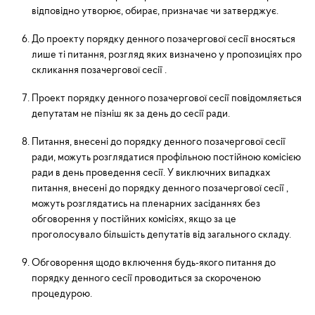
відповідно утворює, обирає, призначає чи затверджує.
До проекту порядку денного позачергової сесії вносяться
лише ті питання, розгляд яких визначено у пропозиціях про
скликання позачергової сесії .
Проект порядку денного позачергової сесії повідомляється
депутатам не пізніш як за день до сесії ради.
Питання, внесені до порядку денного позачергової сесії
ради, можуть розглядатися профільною постійною комісією
ради в день проведення сесії. У виключних випадках
питання, внесені до порядку денного позачергової сесії ,
можуть розглядатись на пленарних засіданнях без
обговорення у постійних комісіях, якщо за це
проголосувало більшість депутатів від загального складу.
Обговорення щодо включення будь-якого питання до
порядку денного сесії проводиться за скороченою
процедурою.