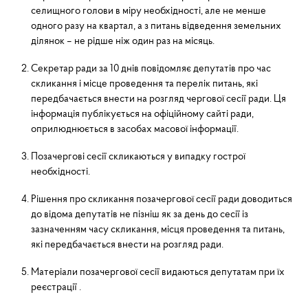
селищного голови в міру необхідності, але не менше
одного разу на квартал, а з питань відведення земельних
ділянок – не рідше ніж один раз на місяць.
Секретар ради за 10 днів повідомляє депутатів про час
скликання і місце проведення та перелік питань, які
передбачається внести на розгляд чергової сесії ради. Ця
інформація публікується на офіційному сайті ради,
оприлюднюється в засобах масової інформації.
Позачергові сесії скликаються у випадку гострої
необхідності.
Рішення про скликання позачергової сесії ради доводиться
до відома депутатів не пізніш як за день до сесії із
зазначенням часу скликання, місця проведення та питань,
які передбачається внести на розгляд ради.
Матеріали позачергової сесії видаються депутатам при їх
реєстрації .