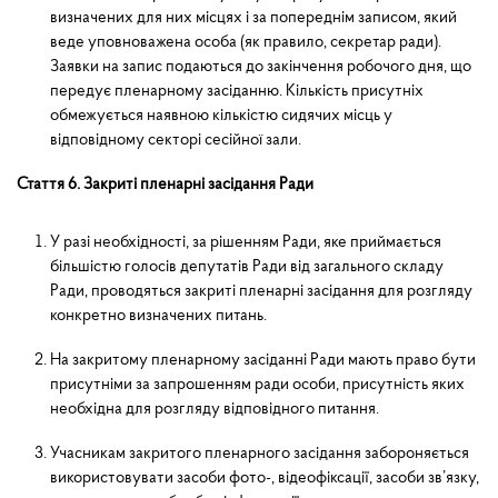
визначених для них місцях і за попереднім записом, який
веде уповноважена особа (як правило, секретар ради).
Заявки на запис подаються до закінчення робочого дня, що
передує пленарному засіданню. Кількість присутніх
обмежується наявною кількістю сидячих місць у
відповідному секторі сесійної зали.
Стаття 6. Закриті пленарні засідання Ради
У разі необхідності, за рішенням Ради, яке приймається
більшістю голосів депутатів Ради від загального складу
Ради, проводяться закриті пленарні засідання для розгляду
конкретно визначених питань.
На закритому пленарному засіданні Ради мають право бути
присутніми за запрошенням ради особи, присутність яких
необхідна для розгляду відповідного питання.
Учасникам закритого пленарного засідання забороняється
використовувати засоби фото-, відеофіксації, засоби зв’язку,