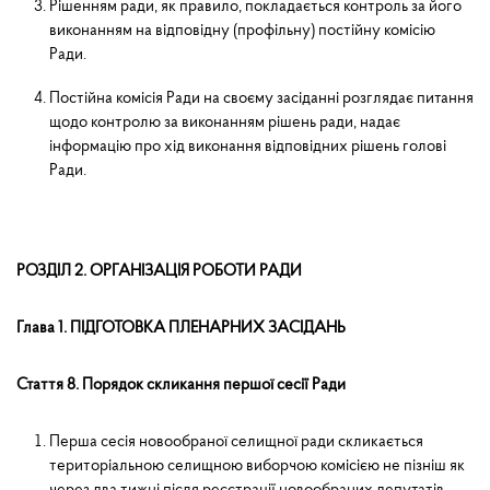
Рішенням ради, як правило, покладається контроль за його
виконанням на відповідну (профільну) по­стійну комісію
Ради.
Постійна комісія Ради на своєму засіданні розглядає питання
щодо контролю за виконанням рішень ради, надає
інформацію про хід виконання відповідних рішень голові
Ради.
РОЗДІЛ 2. ОРГАНІЗАЦІЯ РОБОТИ РАДИ
Глава 1. ПІДГОТОВКА ПЛЕНАРНИХ ЗАСІДАНЬ
Стаття 8. Порядок скликання першої сесії Ради
Перша сесія новообраної селищної ради скликається
територіальною селищною виборчою комісією не пізніш як
через два тижні після реєстрації новообраних депутатів