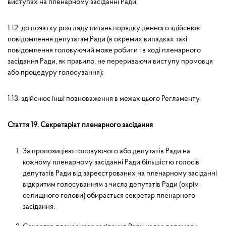
виступах на пленарному засіданні Ради;
1.12. до початку розгляду питань порядку денного здійснює
повідомлення депутатам Ради (в окремих випадках такі
повідомлення головуючий може робити і в ході пленарного
засідання Ради, як правило, не перериваючи виступу промовця
або процедуру голосування);
1.13. здійснює інші повноваження в межах цього Регламенту.
Стаття 19. Секретаріат пленарного засідання
За пропозицією головуючого або депутатів Ради на
кожному пленарному засіданні Ради більшістю голосів
депутатів Ради від зареєстрованих на пленарному засіданні
відкритим голо­суванням з числа депутатів Ради (окрім
селищного голови) обирається секретар пленарного
засідання.