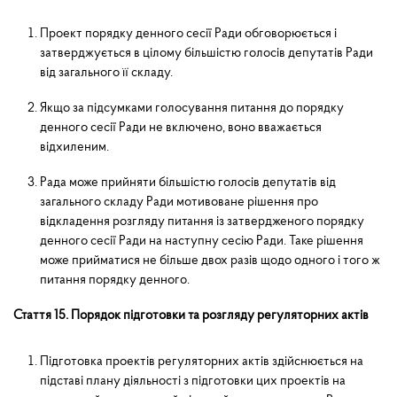
Проект порядку денного сесії Ради обговорюється і
затверджується в цілому більшістю голосів депута­тів Ради
від загального її складу.
Якщо за підсумками голосування питання до порядку
денного сесії Ради не включено, воно вважається
відхиленим.
Рада може прийняти більшістю голосів депутатів від
загального складу Ради мотивоване рішення про
відкладення розгляду питання із затвердженого порядку
денного сесії Ради на наступну сесію Ради. Таке рішен­ня
може прийматися не більше двох разів щодо одного і того ж
питання порядку денного.
Стаття 15. Порядок підготовки та розгляду регуляторних актів
Підготовка проектів регуляторних актів здійснюється на
підставі плану діяльності з підготовки цих про­ектів на