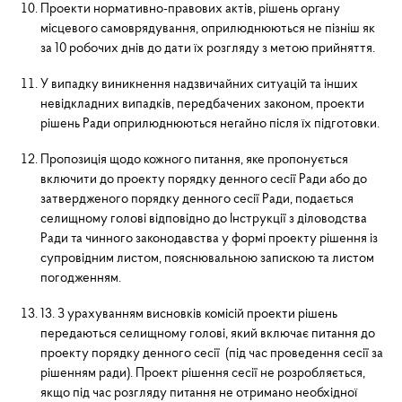
Проекти нормативно-правових актів, рішень органу
місцевого самоврядування, оприлюднюються не пізніш як
за 10 робочих днів до дати їх розгляду з метою прийняття.
У випадку виникнення надзвичайних ситуацій та інших
невідкладних випадків, передбачених законом, проекти
рішень Ради оприлюднюються негайно після їх підготовки.
Пропозиція щодо кожного питання, яке пропонується
включити до проекту порядку денного сесії Ради або до
затвердженого порядку денного сесії Ради, подається
селищному голові відповідно до Інструкції з діловодства
Ради та чин­ного законодавства у формі проекту рішення із
супровідним листом, пояснювальною запискою та листом
погодженням.
13. З урахуванням висновків комісій проекти рішень
передаються селищному голові, який включає питання до
проекту порядку денного сесії (під час проведення сесії за
рішенням ради). Проект рішення сесії не розробляється,
якщо під час розгляду питання не отримано необхідної