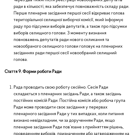
ради в кількос­ті, яка забезпечує повноважність складу ради.
Перше пленарне засідання першої сесії відкриває голова
територіальної селищної виборчої комісії, який інформує
раду про підсумки виборів депутатів, а також про підсумки
виборів селищного голови. З моменту визнання
повноважень депутатів ради нового скликан­ня та
новообраного селищного голови головує на пленарних
засіданнях ради першої сесії новообраний селищний
голова.
Стаття 9. Форми роботи Ради
Рада проводить свою роботу сесійно. Сесія Ради
складається з пленарних засідань Ради, а також засі­дань
постійних комісій Ради. Постійна комісія або робоча група
Ради може проводити своє засідання у перервах
пленарного засідання Ради у тих випадках, коли питання
визнано невідкладним, чи за дорученням Ради, якщо
пленарне засідання Ради пов’язане з прийняттям рішень,
проведенням виборів, призначенням або затверджен­ням на