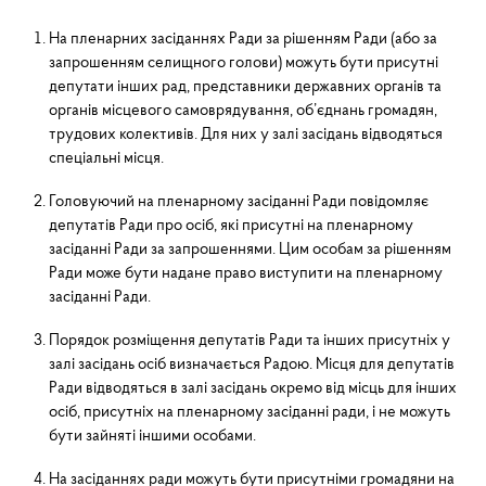
На пленарних засіданнях Ради за рішенням Ради (або за
запрошенням селищного голови) можуть бути присутні
депутати інших рад, представники державних органів та
органів місцевого самовря­дування, об’єднань громадян,
трудових колективів. Для них у залі засідань відводяться
спеціальні місця.
Головуючий на пленарному засіданні Ради повідомляє
депутатів Ради про осіб, які присутні на пленар­ному
засіданні Ради за запрошеннями. Цим особам за рішенням
Ради може бути надане право виступити на пленарному
засіданні Ради.
Порядок розміщення депутатів Ради та інших присутніх у
залі засідань осіб визначається Радою. Місця для депутатів
Ради відводяться в залі засідань окремо від місць для інших
осіб, присутніх на пленарному засі­данні ради, і не можуть
бути зайняті іншими особами.
На засіданнях ради можуть бути присутніми громадяни на