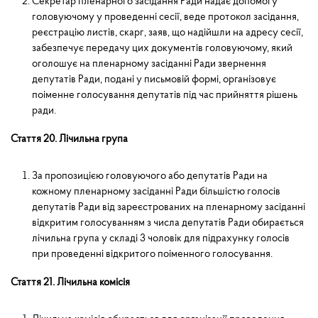
Секретар пленарного засідання Ради надає допомогу
головуючому у проведенні сесії, веде протокол засідання,
реєстра­цію листів, скарг, заяв, що надійшли на адресу сесії,
забезпечує передачу цих документів головуючому, який
оголошує на пленарному засіданні Ради звернення
депутатів Ради, подані у письмовій формі, організовує
поіменне голосування депутатів під час прийняття рішень
ради.
Стаття 20. Лічильна група
За пропозицією головуючого або депутатів Ради на
кожному пленарному засіданні Ради більшістю голосів
депутатів Ради від зареєстрованих на пленарному засіданні
відкритим голо­суванням з числа депутатів Ради обирається
лічильна група у складі 3 чоловік для підрахунку голосів
при проведенні відкритого поіменного голосування.
Стаття 21. Лічильна комісія