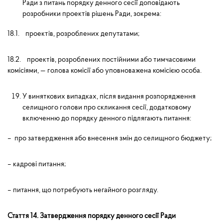
Ради з питань порядку денного сесії доповідають
розробники проектів рішень Ради, зокрема:
18.1. проектів, розроблених депутатами;
18.2. проектів, розроблених постійними або тимчасовими
комісіями, — голова комісії або уповноважена комісією особа.
У виняткових випадках, після видання розпорядження
селищного голови про скликання сесії, додатковому
включенню до порядку денного підлягають питання:
– про затвердження або внесення змін до селищного бюджету;
– кадрові питання;
– питання, що потребують негайного розгляду.
Стаття 14. Затвердження порядку денного сесії Ради