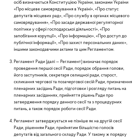
осіб визначається Конституцією України, за­конами України
«Про місцеве самоврядування в Україні», «Про статус
депутатів місцевих рад», «Про службу в органах місцевого
самоврядування», «Про засади державної регуляторної
політики у сфері господарської діяльності», «Про
запобігання корупції», «Про інформацію», «Про доступ до
публічної інформації», «Про захист персональних даних»,
іншими законодавчими актами та цим Регламентом.
Регламент Ради (далі — Регламент) визначає порядок
проведення першої сесії Ради, порядок обрання голови,
його заступників, секретаря селищної ради, старост,
скликання чергової та позачер­гової сесій Ради, призначення
пленарних засідань Ради, підготовки і розгляду питань на
пленарних засіданнях, прийняття рішень Ради про
затвердження порядку денного сесії та з процедурних
питань, а також порядок ро­боти сесії Ради.
Регламент затверджується не пізніше як на другій сесії
Ради, рішенням Ради, прийнятим більшістю голо­сів
депутатів від загального складу Ради. У такому ж порядку