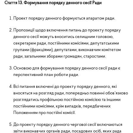
Стаття 13. Формування порядку денного сесії Ради
Проект порядку денного формується апаратом ради.
Пропозиції щодо включення питань до проекту порядку
денного сесії можуть вноситись селищним головою,
секретарем ради, постійними комісіями, депутатськими
групами (фракціями), депутатами, виконавчим комітетом
ради, загальними зборами громадян, старостами.
Основою для формування порядку денного сесії ради є
перспективний план роботи ради.
Всі питання включені до проекту порядку денного, які
вносяться на розгляд ради, попередньо повинні обов’язково
розглядатись профільною постійною комісією та іншими
постійними комісіями, крім випадків, передбачених
Положенням про постійні комісії.
До проекту порядку денного чергової сесії включаються
звіти виконавчих органів ради, посадових осіб, яких рада