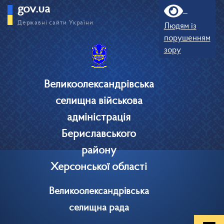
gov.ua
Державні сайти України
Людям із
порушенням
зору
Великоолександрівська
селищна військова
адміністрація
Бериславського
району
Херсонської області
Великоолександрівська
селищна рада