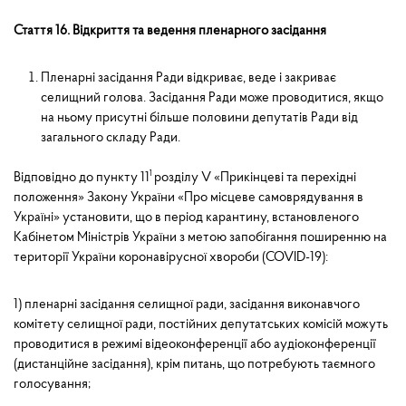
Стаття 16. Відкриття та ведення пленарного засідання
Пленарні засідання Ради відкриває, веде і закриває
селищний голова. Засідання Ради може проводитися, якщо
на ньому присутні більше половини депутатів Ради від
загаль­ного складу Ради.
Відповідно до пункту 11
1
розділу V «Прикінцеві та перехідні
положення» Закону України «Про місцеве самоврядування в
Україні» установити, що в період карантину, встановленого
Кабінетом Міністрів України з метою запобігання поширенню на
території України коронавірусної хвороби (COVID-19):
1) пленарні засідання селищної ради, засідання виконавчого
комітету селищної ради, постійних депутатських комісій можуть
проводитися в режимі відеоконференції або аудіоконференції
(дистанційне засідання), крім питань, що потребують таємного
голосування;