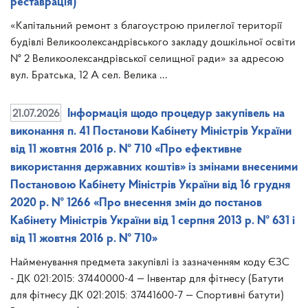
реставрація)
«Капітальний ремонт з благоустрою прилеглої території
будівлі Великоолександрівського закладу дошкільної освіти
№ 2 Великоолександрівської селищної ради» за адресою
вул. Братська, 12 А сел. Велика ...
21.07.2026
Інформація щодо процедур закупівель на
виконання п. 41 Постанови Кабінету Міністрів України
від 11 жовтня 2016 р. № 710 «Про ефективне
використання державних коштів» із змінами внесеними
Постановою Кабінету Міністрів України від 16 грудня
2020 р. № 1266 «Про внесення змін до постанов
Кабінету Міністрів України від 1 серпня 2013 р. № 631 і
від 11 жовтня 2016 р. № 710»
Найменування предмета закупівлі із зазначенням коду ЄЗС
- ДК 021:2015: 37440000-4 — Інвентар для фітнесу (Батути
для фітнесу ДК 021:2015: 37441600-7 — Спортивні батути)