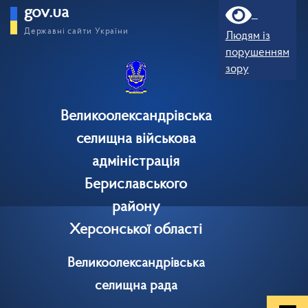
gov.ua
Державні сайти України
Людям із
порушенням
зору
Великоолександрівська
селищна військова
адміністрація
Бериславського
району
Херсонської області
Великоолександрівська
селищна рада