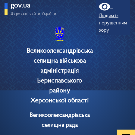
gov.ua
Державні сайти України
Людям із
порушенням
зору
Великоолександрівська
селищна військова
адміністрація
Бериславського
району
Херсонської області
Великоолександрівська
селищна рада