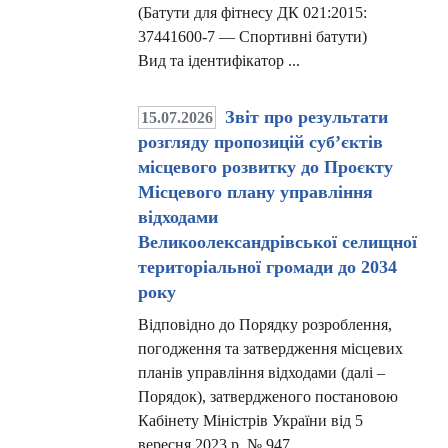
(Батути для фітнесу ДК 021:2015:
37441600-7 — Спортивні батути)
Вид та ідентифікатор ...
Звіт про результати
15.07.2026
розгляду пропозицій суб’єктів
місцевого розвитку до Проєкту
Місцевого плану управління
відходами
Великоолександрівської селищної
територіальної громади до 2034
року
Відповідно до Порядку розроблення,
погодження та затвердження місцевих
планів управління відходами (далі –
Порядок), затвердженого постановою
Кабінету Міністрів України від 5
вересня 2023 р. № 947, ...