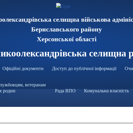
олександрівська селищна військова адміні
Бериславського району
Херсонської області
икоолександрівська селищна 
Офіційні документи
Доступ до публічної інформації
Очи
лужбовцям, ветеранам
їх родин
Рада ВПО
Комунальна власність