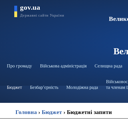
gov.ua
Державні сайти України
Велико
Вел
Про громаду
Військова адміністрація
Селищна рада
Військовос
Бюджет
Безбар’єрність
Молодіжна рада
та членам 
Головна
›
Бюджет
›
Бюджетні запити