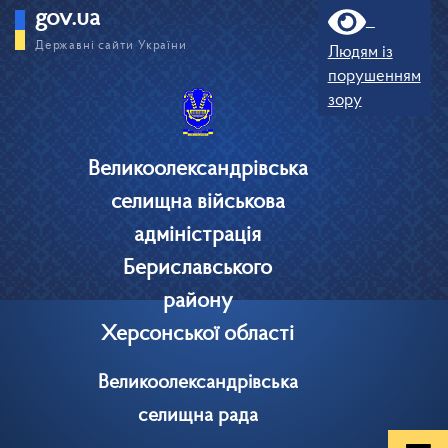
gov.ua
Державні сайти України
Людям із
порушенням
зору
Великоолександрівська
селищна військова
адміністрація
Бериславського
району
Херсонської області
Великоолександрівська
селищна рада