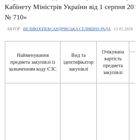
Кабінету Міністрів України від 1 серпня 2013
№ 710»
АВТОР ·
ВЕЛИКООЛЕКСАНДРІВСЬКА СЕЛИЩНА РАДА
· 12.05.2026
Очікувана
Найменування
Вид та
вартість
Т
предмета закупівлі із
ідентифікатор
предмета
зазначенням коду ЄЗС
закупівлі
закупівлі
пр