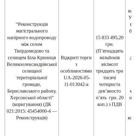
кош
Укр
“Реконструкція
ви
магістрального
бу
напірного водопроводу
15 833 495,20
між селом
грн.
п
Твердомедово та
(П’ятнадцять
селищем Біла Криниця
Відкриті торги
мільйонів
до
Великоолександрівської
з
вісімсот
селищної
особливостями
тридцять три
територіальної
UA-2026-05-
тисячі
громади,
11-013042-a
чотириста
у
Бериславського району,
дев’яносто
ме
Херсонської області”
п’ять грн. 20
над
(коригування) (ДК
коп.) з ПДВ
021:2015: 45454000-4 —
Реконструкція)
кон
т