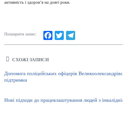
активність і здоров’я на довгі роки.
Fa
T
Te
Поширити запис:
ce
wi
le
bo
tte
gr
СХОЖІ ЗАПИСИ
ok
r
a
m
Допомога поліцейських офіцерів Великоолександрівсько
підтримки
Нові підходи до працевлаштування людей з інвалідніс