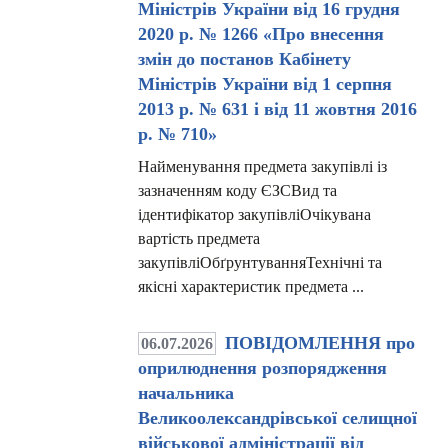
Міністрів України від 16 грудня
2020 р. № 1266 «Про внесення
змін до постанов Кабінету
Міністрів України від 1 серпня
2013 р. № 631 і від 11 жовтня 2016
р. № 710»
Найменування предмета закупівлі із
зазначенням коду ЄЗСВид та
ідентифікатор закупівліОчікувана
вартість предмета
закупівліОбґрунтуванняТехнічні та
якісні характеристик предмета ...
ПОВІДОМЛЕННЯ про
06.07.2026
оприлюднення розпорядження
начальника
Великоолександрівської селищної
військової адміністрації від