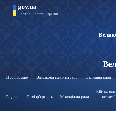
gov.ua
Державні сайти України
Велико
Вел
Про громаду
Військова адміністрація
Селищна рада
Військовос
Бюджет
Безбар’єрність
Молодіжна рада
та членам 