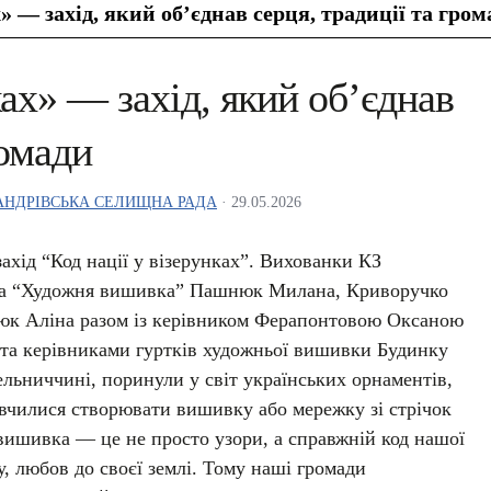
х» — захід, який об’єднав серця, традиції та гро
ках» — захід, який об’єднав
ромади
НДРІВСЬКА СЕЛИЩНА РАДА
· 29.05.2026
захід “Код нації у візерунках”. Вихованки КЗ
а “Художня вишивка” Пашнюк Милана, Криворучко
юк Аліна разом із керівником Ферапонтовою Оксаною
та керівниками гуртків художньої вишивки Будинку
ельниччині, поринули у світ українських орнаментів,
вчилися створювати вишивку або мережку зі стрічок
о вишивка — це не просто узори, а справжній код нашої
ху, любов до своєї землі. Тому наші громади