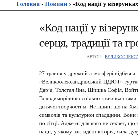
Головна
›
Новини
›
«Код нації у візерунка
«Код нації у візерун
серця, традиції та г
АВТОР ·
ВЕЛИКООЛЕКСА
27 травня у дружній атмосфері відбувся 
«Великоолександрівський ЦДЮТ» гуртк
Дар’я, Толстая Яна, Шишка Софія, Войт
Володимирівною спільно з вихованцями 
дитячої творчості м. Нетішин, що на Хм
символів та культурної спадщини. Вони 
по сітці. Адже ні для кого не секрет, щ
нації, у якому закладені історія, сила ду