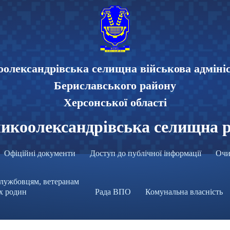
олександрівська селищна військова адміні
Бериславського району
Херсонської області
икоолександрівська селищна 
Офіційні документи
Доступ до публічної інформації
Очи
лужбовцям, ветеранам
їх родин
Рада ВПО
Комунальна власність