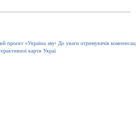
аїни: формування образу ветерана як
ий проєкт «Україна звучить»: дітей та молодь запрошуют
До уваги отримувачів компенсац
терактивної карти України