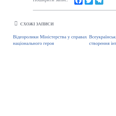
Fa
T
Te
ce
wi
le
bo
tte
gr
ok
r
a
СХОЖІ ЗАПИСИ
m
Відеоролики Міністерства у справах ветеранів Укр
Всеукраїнськ
національного героя
створення ін