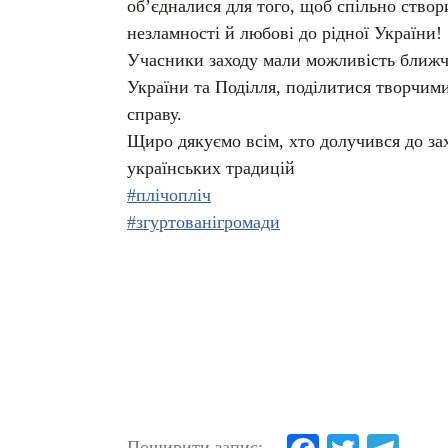
об’єдналися для того, щоб спільно створ
незламності й любові до рідної України!
Учасники заходу мали можливість ближ
України та Поділля, поділитися творчими
справу.
Щиро дякуємо всім, хто долучився до захо
українських традицій
#плічопліч
#згуртованігромади
Поширити запис: