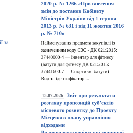
2020 р. № 1266 «Про внесення
змін до постанов Кабінету
Міністрів України від 1 серпня
2013 р. № 631 і від 11 жовтня 2016
р. № 710»
ь долучитися до
ії за пошкоджене майно!
Найменування предмета закупівлі із
зазначенням коду ЄЗС - ДК 021:2015:
37440000-4 — Інвентар для фітнесу
(Батути для фітнесу ДК 021:2015:
37441600-7 — Спортивні батути)
Вид та ідентифікатор ...
Звіт про результати
15.07.2026
розгляду пропозицій суб’єктів
місцевого розвитку до Проєкту
Місцевого плану управління
відходами
Великоолександрівської селищної