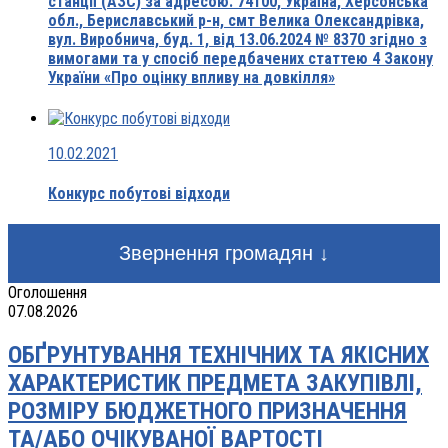
станції (АЗС) за адресою: 74100, Україна, Херсонська
обл., Бериславський р-н, смт Велика Олександрівка,
вул. Виробнича, буд. 1, від 13.06.2024 № 8370 згідно з
вимогами та у спосіб передбачених статтею 4 Закону
України «Про оцінку впливу на довкілля»
10.02.2021
Конкурс побутові відходи
Звернення громадян ↓
Оголошення
07.08.2026
ОБҐРУНТУВАННЯ ТЕХНІЧНИХ ТА ЯКІСНИХ
ХАРАКТЕРИСТИК ПРЕДМЕТА ЗАКУПІВЛІ,
РОЗМІРУ БЮДЖЕТНОГО ПРИЗНАЧЕННЯ
ТА/АБО ОЧІКУВАНОЇ ВАРТОСТІ