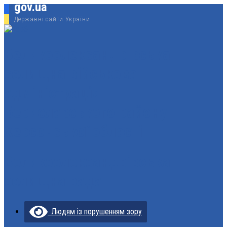
gov.ua
Державні сайти України
Великоолександрівська
селищна військова
адміністрація
Бериславського району
Херсонської області
Великоолександрівська
селищна рада
Людям із порушенням зору