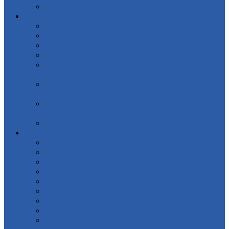
Онлайн – запис до ЦНАП
Регуляторна політика
Планування регуляторної діяльності
Реєстр діючих регуляторних актів
Проєкти регуляторних актів
Паспорт оцінки регуляторного акта
Інформація про відповідальну особу за реалізацію в
громаді державної регуляторної політики
Повідомлення про оприлюднення проєктів
регуляторних актів
Аналіз регуляторного впливу проєктів регуляторних
актів
Відстеження результативності
Бюджет
Головні розпорядники бюджетних коштів
Проєкт бюджету
Бюджет
Прогноз бюджету
Бюджетні запити
Звіти про виконання бюджету
Паспорти бюджетних програм
Звіти про виконання паспортів бюджетних програм
Програма економічного, соціального і культурного