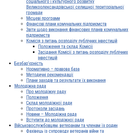
соціального і культурного розвитку
Великоолександрівської селищної територіальної
громади
Місцеві програми
Фінансові плани комунальних підприємств
Звіти щодо виконання фінансових планів комунальних
підприємств
Комісія з питань розподілу публічних інвестицій
Положення та склад Комісії
Засідання Комісії з питань розподілу публічних
інвестицій
Безбар’єрність
Нормативно – правова база
Методичні рекомендації
Плани заходів та результати їх виконання
Молодіжна рада
Про молодіжну раду
Положення
Склад молодіжної ради
Протоколи засідань
Новини – Молодіжна рада
Вступити до молодіжної ради
Військовослужбовцям, ветеранам та членам їх родин
Фахівець із супроводу ветеранів війни та