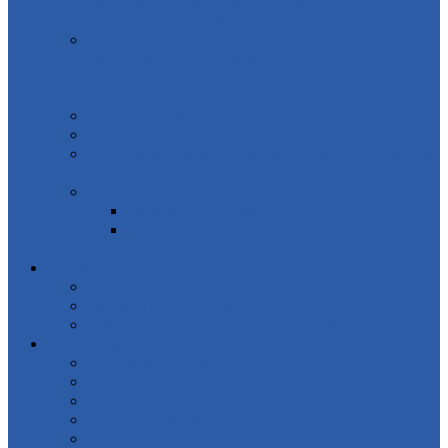
розвитку Великоолександрівської селищної
територіальної громади
Звіти щодо виконання програми економічного,
соціального і культурного розвитку
Великоолександрівської селищної територіальної
громади
Місцеві програми
Фінансові плани комунальних підприємств
Звіти щодо виконання фінансових планів комунальних
підприємств
Комісія з питань розподілу публічних інвестицій
Положення та склад Комісії
Засідання Комісії з питань розподілу публічних
інвестицій
Безбар’єрність
Нормативно – правова база
Методичні рекомендації
Плани заходів та результати їх виконання
Молодіжна рада
Про молодіжну раду
Положення
Склад молодіжної ради
Протоколи засідань
Новини – Молодіжна рада