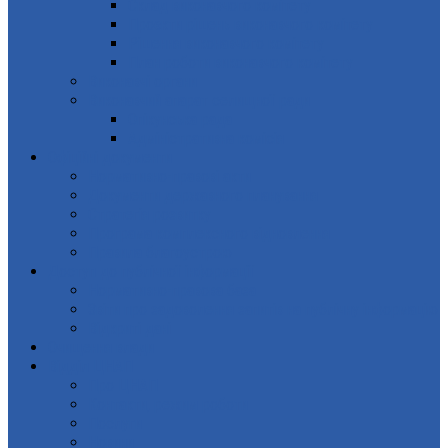
Склад виконавчого комітету
Проєкти рішень виконавчого комітету
Рішення виконавчого комітету
План роботи виконавчого комітету
Виконавчі органи
Виконавчий апарат селищної ради
Опікунська рада
Адміністративна комісія
Офіційні документи
Нормативно-правові акти
Документи державного планування
Стратегія розвитку
Програма комплексного відновлення
Правила благоустрою
Доступ до публічної інформації
Нормативно-правова база
Звіти про задоволення запитів на публічну інформацію
Відкриті дані
Очищення влади
Відділ ЦНАП
Про ЦНАП
Контакти, режим роботи
Послуги
Новини