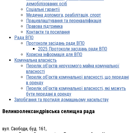
демобілізованих осіб
Соціальні гарантії
Медична допомога, реабілітація, спорт
Працевлаштування та перекваліфікація
Правова підтримка
Контакти та посилання
Рада ВПО
Протоколи засідань ради ВПО
2025 Протоколи засідань ради ВПО
Корисна інформація для ВПО
Комунальна власність
Перелік об’єктів нерухомого майна комунальної
власності
Перелік об’єктів комунальної власності, що передані
в оренду
Перелік об’єктів комунальної власності, які можуть
бути передані в оренду
Запобігання та протидія домашньому насильству
Великоолександрівська селищна рада
вул. Свободи, буд. 161,