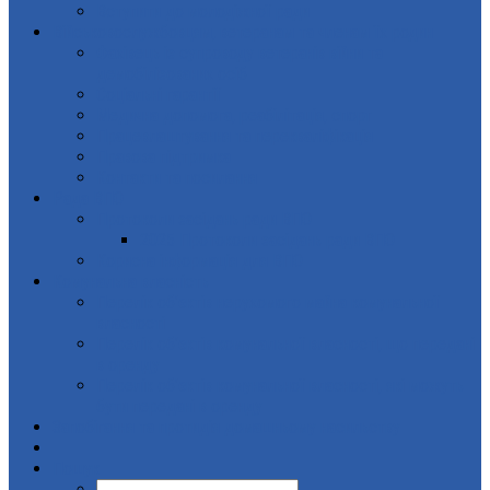
Вступити до молодіжної ради
Військовослужбовцям, ветеранам та членам їх родин
Фахівець із супроводу ветеранів війни та
демобілізованих осіб
Соціальні гарантії
Медична допомога, реабілітація, спорт
Працевлаштування та перекваліфікація
Правова підтримка
Контакти та посилання
Рада ВПО
Протоколи засідань ради ВПО
2025 Протоколи засідань ради ВПО
Корисна інформація для ВПО
Комунальна власність
Перелік об’єктів нерухомого майна комунальної
власності
Перелік об’єктів комунальної власності, що передані
в оренду
Перелік об’єктів комунальної власності, які можуть
бути передані в оренду
Запобігання та протидія домашньому насильству
Пошук