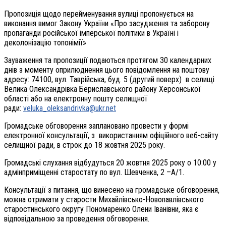
Пропозиція щодо перейменування вулиці пропонується на
виконання вимог Закону України «Про засудження та заборону
пропаганди російської імперської політики в Україні і
деколонізацію топонімії»
Зауваження та пропозиції подаються протягом 30 календарних
днів з моменту оприлюднення цього повідомлення на поштову
адресу: 74100, вул. Таврійська, буд. 5 (другий поверх) в селищі
Велика Олександрівка Бериславського району Херсонської
області або на електронну пошту селищної
ради:
veluka_oleksandrivka@ukr.net
Громадське обговорення заплановано провести у формі
електронної консультації, з використанням офіційного веб-сайту
селищної ради, в строк до 18 жовтня 2025 року.
Громадські слухання відбудуться 20 жовтня 2025 року о 10:00 у
адмінприміщенні старостату по вул. Шевченка, 2 –А/1.
Консультації з питання, що винесено на громадське обговорення,
можна отримати у старости Михайлівсько-Новопавлівського
старостинського округу Пономаренко Олени Іванівни, яка є
відповідальною за проведення обговорення.