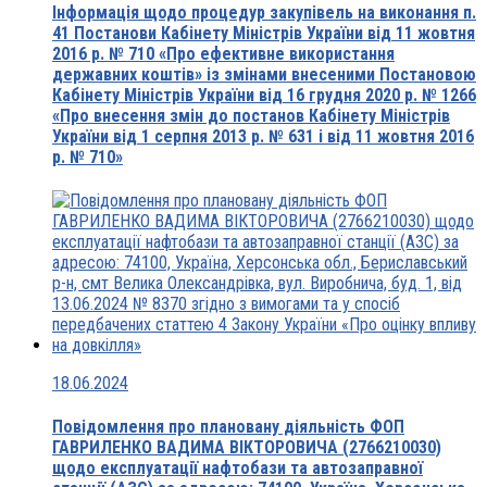
Інформація щодо процедур закупівель на виконання п.
41 Постанови Кабінету Міністрів України від 11 жовтня
2016 р. № 710 «Про ефективне використання
державних коштів» із змінами внесеними Постановою
Кабінету Міністрів України від 16 грудня 2020 р. № 1266
«Про внесення змін до постанов Кабінету Міністрів
України від 1 серпня 2013 р. № 631 і від 11 жовтня 2016
р. № 710»
18.06.2024
Повідомлення про плановану діяльність ФОП
ГАВРИЛЕНКО ВАДИМА ВІКТОРОВИЧА (2766210030)
щодо експлуатації нафтобази та автозаправної