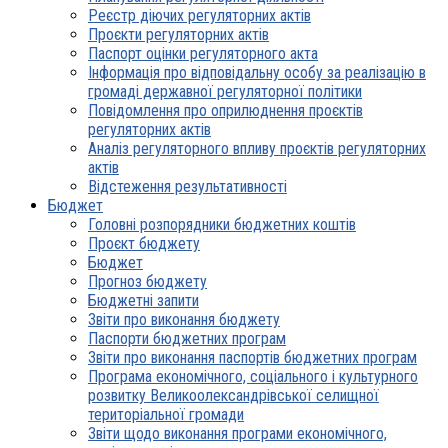
Реєстр діючих регуляторних актів
Проєкти регуляторних актів
Паспорт оцінки регуляторного акта
Інформація про відповідальну особу за реалізацію в
громаді державної регуляторної політики
Повідомлення про оприлюднення проєктів
регуляторних актів
Аналіз регуляторного впливу проєктів регуляторних
актів
Відстеження результативності
Бюджет
Головні розпорядники бюджетних коштів
Проєкт бюджету
Бюджет
Прогноз бюджету
Бюджетні запити
Звіти про виконання бюджету
Паспорти бюджетних програм
Звіти про виконання паспортів бюджетних програм
Програма економічного, соціального і культурного
розвитку Великоолександрівської селищної
територіальної громади
Звіти щодо виконання програми економічного,