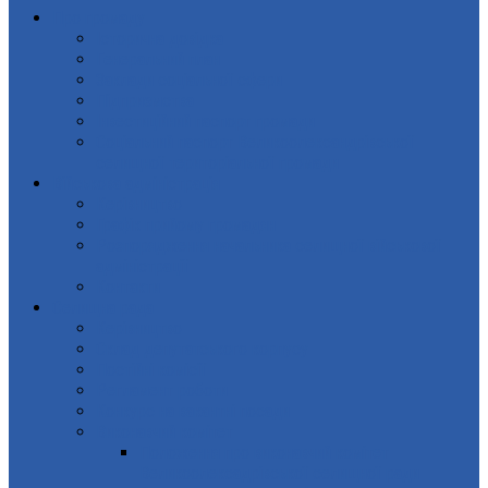
Про громаду
Історична довідка
Генеральний план
Заклади соціальної сфери
Підприємства
Інвестиційний паспорт громади
Соціальний паспорт Великоолександрівської
селищної територіальної громади
Військова адміністрація
Керівництво
Графік прийому громадян
Розпорядження начальника селищної військової
адміністрації
Контакти
Селищна рада
Керівництво
Склад депутатського корпусу
Постійні комісії
Регламент роботи
Конкурс на вакантні посади
Виконавчий комітет
Положення про виконавчий комітет
Великоолексадрівської селищної ради