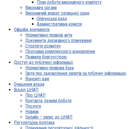
План роботи виконавчого комітету
Виконавчі органи
Виконавчий апарат селищної ради
Опікунська рада
Адміністративна комісія
Офіційні документи
Нормативно-правові акти
Документи державного планування
Стратегія розвитку
Програма комплексного відновлення
Правила благоустрою
Доступ до публічної інформації
Нормативно-правова база
Звіти про задоволення запитів на публічну інформацію
Відкриті дані
Очищення влади
Відділ ЦНАП
Про ЦНАП
Контакти, режим роботи
Послуги
Новини
Онлайн – запис до ЦНАП
Регуляторна політика
Планування регуляторної діяльності