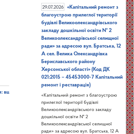
29.07.2026
«Капітальний ремонт з
благоустрою прилеглої території
будівлі Великоолександрівського
закладу дошкільної освіти № 2
Великоолександрівської селищної
ради» за адресою вул. Братська, 12
А сел. Велика Олександрівка
Бериславського району
Херсонської області» (Код ДК
021:2015 – 45453000-7 Капітальний
ремонт і реставрація)
оя: вшануймо пам’ять Федорова Слави Анатолійовича
«Капітальний ремонт з благоустрою
прилеглої території будівлі
Великоолександрівського закладу
дошкільної освіти № 2
Великоолександрівської селищної
ради» за адресою вул. Братська, 12 А