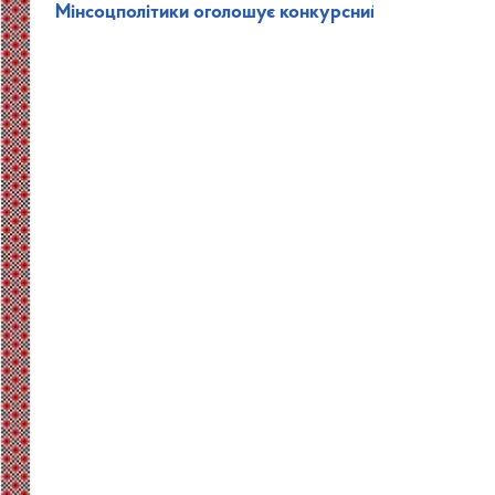
Мінсоцполітики оголошує конкурсний відбір до скл