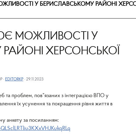
ЖЛИВОСТІ У БЕРИСЛАВСЬКОМУ РАЙОНІ ХЕРС
ЮЄ МОЖЛИВОСТІ У
 РАЙОНІ ХЕРСОНСЬКОЇ
Р ·
EDITORKP
· 29.11.2023
б та проблем, пов”язаних з інтеграцією ВПО у
алення їх усунення та покращення рівня життя в
ну анкету за посиланням:
pQLSclLRTliu3KXxVHJKukqRLq