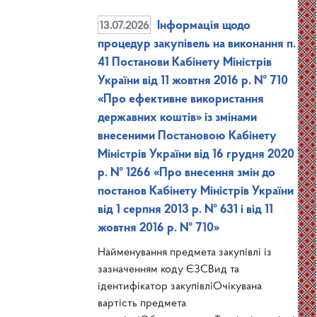
13.07.2026
Інформація щодо
процедур закупівель на виконання п.
41 Постанови Кабінету Міністрів
України від 11 жовтня 2016 р. № 710
«Про ефективне використання
державних коштів» із змінами
внесеними Постановою Кабінету
Міністрів України від 16 грудня 2020
р. № 1266 «Про внесення змін до
постанов Кабінету Міністрів України
від 1 серпня 2013 р. № 631 і від 11
жовтня 2016 р. № 710»
Найменування предмета закупівлі із
зазначенням коду ЄЗСВид та
ідентифікатор закупівліОчікувана
вартість предмета