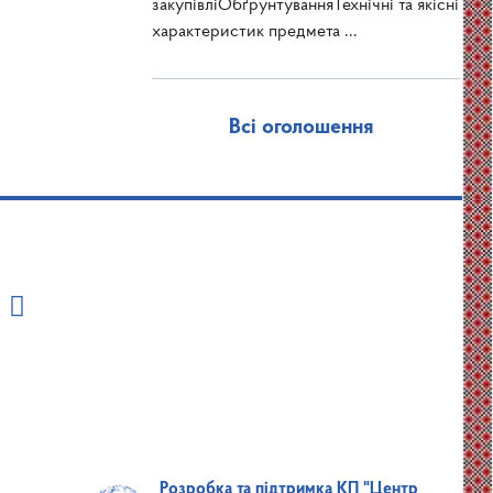
закупівліОбґрунтуванняТехнічні та якісні
характеристик предмета ...
Всі оголошення
Розробка та підтримка КП "Центр