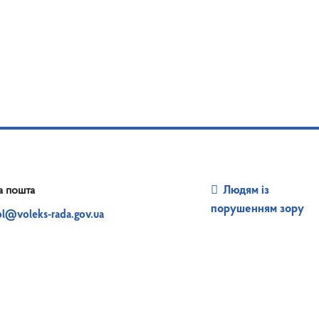
а пошта
Людям із
порушенням зору
ol@voleks-rada.gov.ua