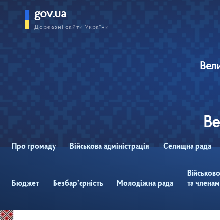
gov.ua
Державні сайти України
Вели
Ве
Про громаду
Військова адміністрація
Селищна рада
Військов
Бюджет
Безбар’єрність
Молодіжна рада
та членам