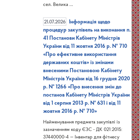
сел. Велика ...
21.07.2026
Інформація щодо
процедур закупівель на виконання п.
41 Постанови Кабінету Міністрів
України від 11 жовтня 2016 р. № 710
«Про ефективне використання
державних коштів» із змінами
внесеними Постановою Кабінету
Міністрів України від 16 грудня 2020
р. № 1266 «Про внесення змін до
постанов Кабінету Міністрів України
від 1 серпня 2013 р. № 631 і від 11
жовтня 2016 р. № 710»
Найменування предмета закупівлі із
зазначенням коду ЄЗС - ДК 021:2015:
37440000-4 — Інвентар для фітнесу