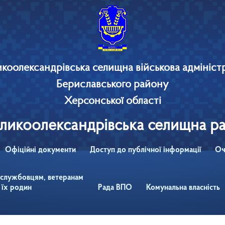
коолександрівська селищна військова адмініст
Бериславського району
Херсонської області
ликоолександрівська селищна р
Офіційні документи
Доступ до публічної інформації
Оч
ослужбовцям, ветеранам
 їх родин
Рада ВПО
Комунальна власність