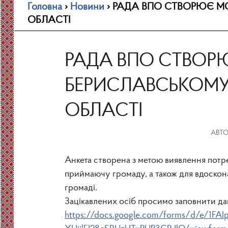
Головна
›
Новини
›
РАДА ВПО СТВОРЮЄ МО
ОБЛАСТІ
РАДА ВПО СТВОР
БЕРИСЛАВСЬКОМУ
ОБЛАСТІ
АВТО
Анкета створена з метою виявлення потре
приймаючу громаду, а також для вдоскон
громаді.
Зацікавлених осіб просимо заповнити да
https://docs.google.com/forms/
d/e/
1FAI